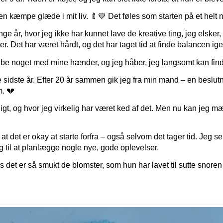
en kæmpe glæde i mit liv. 🍼💙 Det føles som starten på et helt ny
ge år, hvor jeg ikke har kunnet lave de kreative ting, jeg elsker
 Det har været hårdt, og det har taget tid at finde balancen ige
e noget med mine hænder, og jeg håber, jeg langsomt kan finde t
e sidste år. Efter 20 år sammen gik jeg fra min mand – en beslutni
. 💔
igt, og hvor jeg virkelig har været ked af det. Men nu kan jeg mæ
det er okay at starte forfra – også selvom det tager tid. Jeg ser f
 til at planlægge nogle nye, gode oplevelser.
s det er så smukt de blomster, som hun har lavet til sutte snoren 