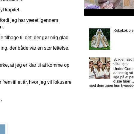
t kapitel.
, fordi jeg har været igennem
n.
Rokokokjole
ilbage til det, der gør mig glad.
ng, der både var en stor lettelse,
Strik en sød
eller øjne
rke, at jeg er klar til at komme op
Under Coron
datter sig s
lige på et pa
disse huer ..
rem til et år, hvor jeg vil fokusere
med dem ,men hun hyggede 
,