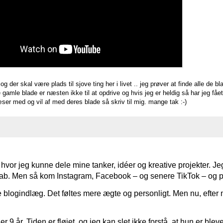
der skal være plads til sjove ting her i livet .. jeg prøver at finde alle de bla
de gamle blade er næsten ikke til at opdrive og hvis jeg er heldig så har jeg få
læser med og vil af med deres blade så skriv til mig. mange tak :-)
 hvor jeg kunne dele mine tanker, idéer og kreative projekter. Jeg
sskab. Men så kom Instagram, Facebook – og senere TikTok – og pl
 blogindlæg. Det føltes mere ægte og personligt. Men nu, efter ma
r 9 år. Tiden er fløjet, og jeg kan slet ikke forstå, at hun er bleve