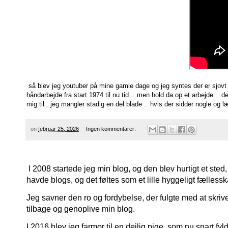
så blev jeg youtuber på mine gamle dage og jeg syntes der er sjovt og 
håndarbejde fra start 1974 til nu tid .. men hold da op et arbejde .. 
mig til . jeg mangler stadig en del blade .. hvis der sidder nogle og 
on
februar 25, 2026
Ingen kommentarer:
I 2008 startede jeg min blog, og den blev hurtigt et sted,
havde blogs, og det føltes som et lille hyggeligt fælle
Jeg savner den ro og fordybelse, der fulgte med at skrive
tilbage og genoplive min blog.
I 2016 blev jeg farmor til en dejlig pige, som nu snart fylde