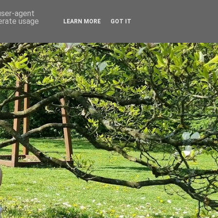
 user-agent
nerate usage
LEARN MORE
GOT IT