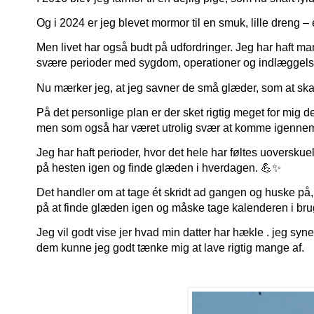
Og i 2024 er jeg blevet mormor til en smuk, lille dreng – 
Men livet har også budt på udfordringer. Jeg har haft man
svære perioder med sygdom, operationer og indlæggelser.
Nu mærker jeg, at jeg savner de små glæder, som at skab
På det personlige plan er der sket rigtig meget for mig d
men som også har været utrolig svær at komme igennem
Jeg har haft perioder, hvor det hele har føltes uoverskuel
på hesten igen og finde glæden i hverdagen. 💪✨
Det handler om at tage ét skridt ad gangen og huske på, at 
på at finde glæden igen og måske tage kalenderen i brug
Jeg vil godt vise jer hvad min datter har hækle . jeg syne
dem kunne jeg godt tænke mig at lave rigtig mange af.