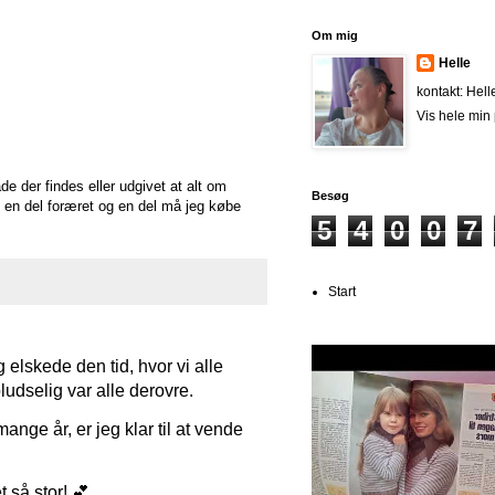
Om mig
Helle
kontakt: He
Vis hele min 
de der findes eller udgivet at alt om
Besøg
et en del foræret og en del må jeg købe
5
4
0
0
7
Start
 elskede den tid, hvor vi alle
udselig var alle derovre.
nge år, er jeg klar til at vende
t så stor! 💕